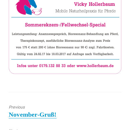
Previous
Previous
November-Gruß!
post: